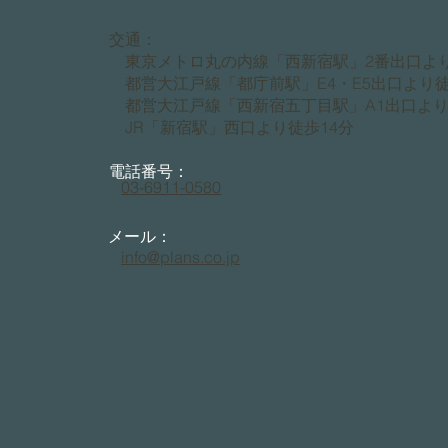
交通：
東京メトロ丸の内線「西新宿駅」2番出口より
都営大江戸線「都庁前駅」E4・E5出口より徒
都営大江戸線「西新宿五丁目駅」A1出口より
JR「新宿駅」西口より徒歩14分
電話番号：
03-6911-0580
メール：
info@plans.co.jp